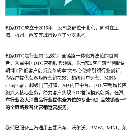
知家DTC成立于2015年，公司总部位于北京，同时在上
海、杭州、西安等城市设立了分支机构。
知家DTC是行业内“品效销”全链路一体化方法论的首创
者，领军中国DTC营销服务领域，以“缩短客户转型创
期”和“降低客户创新变革成本”为核心使命引领行业创
为客户提供获客矩阵营销提效、超级用户运营、MINI-
Campaign、超级门店打造、AI+内容中台、DTC营销
跑六大核心业务，助力客户实现DTC营销模式创新。
在
车行业及大消费品行业提供全方位的专业“AI+品效销合