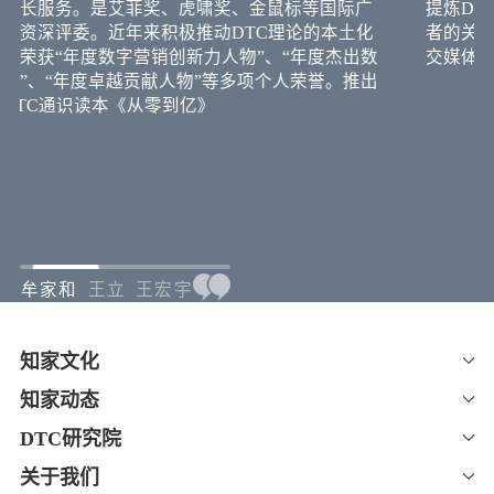
◎ 成为抖音巨量综合代理服务商(效果通、
和
本地通)；抖音本地生活代理商；抖音星火
燎原代理商(经销商培训与赋能
C创始人，企业DTC品牌专家，混沌学园、清华大
知
业务)。
大学总裁班特聘讲师。开创“品效销”方法论，并
品
品牌增长模型、新媒体矩阵全平台营销等领域完成
知
法论的开发与实践。
与
5年以来，带领团队成功操盘了上千个项目，为五
代
尔沃、奥迪、凯迪拉克、名爵等知名车企品牌提供
核
销增长服务。是艾菲奖、虎啸奖、金鼠标等国际广
提
项资深评委。近年来积极推动DTC理论的本土化
者
，荣获“年度数字营销创新力人物”、“年度杰出数
交
物”、“年度卓越贡献人物”等多项个人荣誉。推出
DTC通识读本《从零到亿》