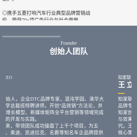
中国领先DTC营销公司
新营销全
2018 -
2015 -
◎ 成立上海、杭州、西安分公司：获北京
◎ 荣获"北
市“专精特新”中小企业认证牌照
入选CAAC《2022中国数字营销生态图
◎ 业务拓展
谱》。
括: 海尔集
巢、
VOSS等国
真露、Won
◎携手五菱打响汽车行业典型品牌营销战
役，荣获70+项广告行业与社会荣誉。
◎ 布局短视
计服务500
◎ 发布 《DTC品牌营销白皮书》、《食品
妈等抖音达人
饮料行业DTC营销白皮书》、《2023年海
Founder
内外DTC品牌发展趋势白皮书》
◎ 与五菱汽
创始人团队
《直面用户DTC赋能营销新增长白皮
和五菱汽车共
书》、联合五菱发布《汽车行业超级用户
GMV，
打响
运营白皮书》。
典型品牌战
/CEO
知