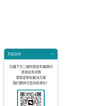
上一篇：知家DTC营销攻略：提供这四种价值，让消
下一篇：瑞幸×茅台：深挖品牌联名的隐藏逻辑
知家文化
知家动态
DTC研究院
关于我们
京ICP备 05012247号
京公网安备 34010402700146号 北京知家
信息科技股份有限公司