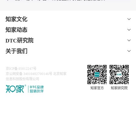
另一方面，微剧作为一种新兴的影视形态，具有制作周期短、
投入成本低、传播效率高、广告到达率与受众精准度更高等优
势，尤其是可以做到让广告与内容融合，不仅降低了传统广告
营销成本，也让品牌文化通过内容形成连续性的传递。
当然，无论是在内容制作成本还是人力成本层面，品牌主自建
微剧团队的成本可能更高，因而大部分还是会选择全部或部分
委托给代理商制作，或与代理商进行in-house合作。
知家DTC能够接受各类灵活化的合作方式。除“一块方糖”以
外，我们还为泸州老窖、劲牌、真露等快消品牌孵化过原创短
视频IP账号与内容，均收获客户好评。
若您想要孵化短视频IP
或进行品牌投放，
请搜索“知家DTC”进
入官网或通过星图平台联系我们。