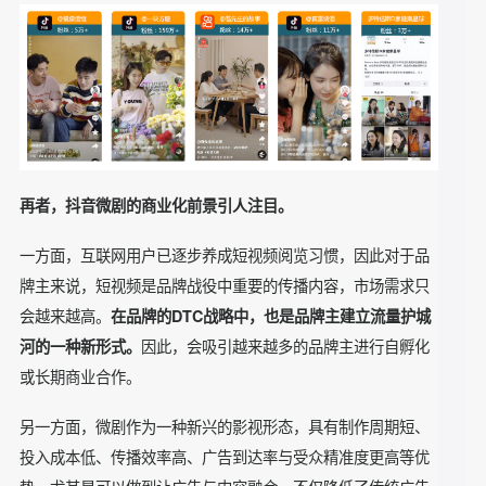
爱好者，同时也展现出强大的传播能力和商业化前景。
首先，从传播能力来看，微剧的自然引流能力强。
由于微剧自带娱乐功能与内容看点，借助抖音平台庞大的用户
基础与高效的推荐算法，能通过用户的分享、点赞、评论等互
动行为，迅速在社交媒体中获得较高的自然流量扶持，可以
说，只要坚持定期定量生产高品质内容，就能产生极大的复利
效应。
其次，微剧的受众覆盖人群广泛、触达率高。
无论是年轻人还是中年人、是在城市、县镇还是农村，都有一
定数量的抖音微剧爱好者。而且，相比电视剧或电影，抖音微
剧的剧情节奏更“短平快”，对于受众来说理解难度更低，不仅
广告与内容的界限更加模糊，其娱乐消遣属性更能长期、多次