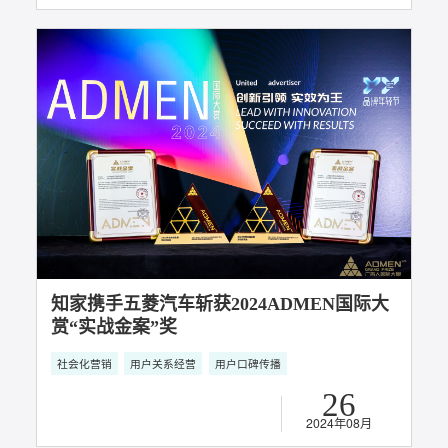
满载荣誉 实至名归丨知家DTC获奖合集
社会化营销
用户关系经营
直播电商
DTC整合营销
多平台直播
用户口碑传播
04
2025年03月