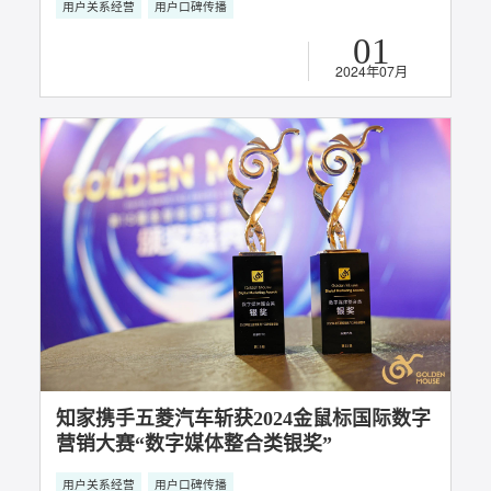
12
2024年08月
课程上线丨知家创始人牟家和X混沌学园：
DTC时代品牌新增长的金钥匙，超级用户撬
动“从零到亿”
用户关系经营
DTC整合营销
用户口碑传播
超级用户运营
06