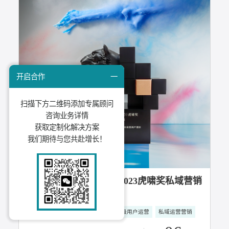
04
2023年07月
知家DTC x 荣威、五菱、真露、泸州老窖：
成功斩获TopDigital创新营销4项大奖！
社会化营销
用户关系经营
DTC整合营销
抖音短视频运营