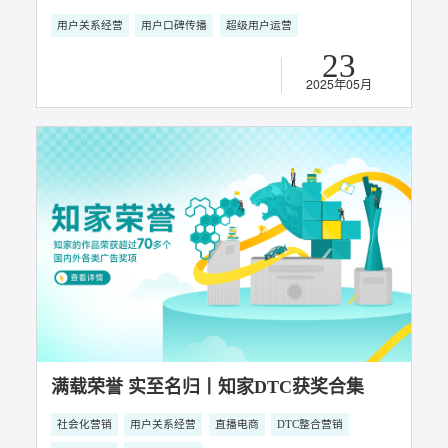
题好口碑、高传播、高成交
用户关系经营
用户口碑传播
超级用户运营
16
随着消费升级与健康意识的全面觉醒，中
国大健康产业正迎来前所未有的发展机
2025年09月
遇。然而，在高速扩张的背后，行业也面
临着用户获取成本高、复购率低、品牌忠
诚度不足等现实挑战。传统的流量驱动模
式逐渐失效，企业亟需构建以用户为中心
的运营体系，实现从“获客”到“留客”、从
“交易”到“关系”的转型。大健康产业进入精
细化运营时代，用户不再是流量的代名
词，而是品牌长期增长的核心资产。