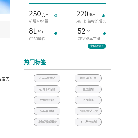
潮趣驾控，MINI沉浸式慢直播
250
220
万+
%+
新增A3体量
用户停留时
81
52
%+
%+
CPA3降低
CPM成本
案例
热门标签
私域运营营销
超级用户运营
逾100w，销量位居天
用户口碑传播
主题直播
经销商赋能
上市直播