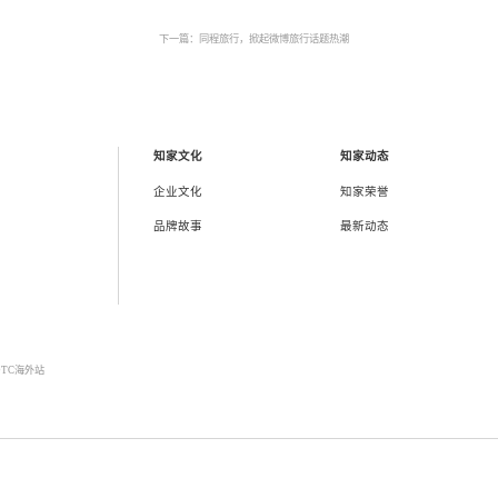
生活、种草、情感等账号，并跟随相关产品/活动进行精准调整与变动，同
下一篇：同程旅行，掀起微博旅行话题热潮