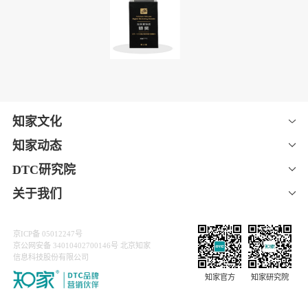
的线索成交率状况下，成绩率提升至15%。
2）千家经销商、8000余家门店共同参与，月均提供万条线
索
截止活动模型跑至第四阶段，项目总计完成曝光 6亿、共开
播 1000+场次、合计活动线索 10000+条、经销商账号调动
1000+家。并有效打通了从线索到私域再到转化的营销全路
径。
▌合作成果
第13届⾦鼠标数字营销⼤赛（2022年）效果营销 银奖