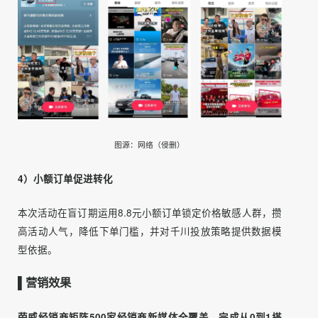
也参与到短视频内容生产与直播活动中，弥补官方直播间内
容的单一性，集中为预售活动造势，拉高线索量。
2）经销商精细化运营
将经销商按区域、分等级精细化运营，对其直播参与状况、
线索数量与直播间场观等数据进行综合数据分析，找到关键
原因，复盘优秀标杆案例，优化运营策略。
3）饱和攻击强化引流
内容营销强调产品核心卖点，放大宠粉权益价值，借势东亚
杯女足座驾热点事件，对用户实现短时间内饱和触达，激发
用户看直播的欲望。