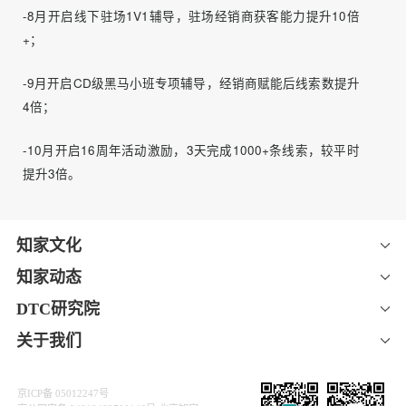
▌营销效果
荣威经销商矩阵500家经销商新媒体全覆盖，完成从0到1搭
建，传播能力提升，整体曝光量及线索量提升近三倍，实现
十亿级曝光，线索突破7倍增长，通过线下1V1经销商辅导赋
能，驻场经销商获客能力提升10倍+，短视频播放量上涨
56%，直播线索量上涨224%。
-3月通过全员启动会，覆盖经销商近500家；
-4月通过通过全员分层运营，提高经销商短视频发布量和直
播时长，话题破千万；
-5月通过线下巡讲，提高经销商直播获客力，线索提升较比4
月翻倍；