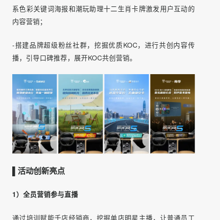
图源：网络（侵删）
▌创意执行
经销商赋能与图文类官方矩阵、内容种草策略、短视频/直播
类官方矩阵、用户运营等媒介策略相结合，做四大营销执
行：
-“荣威RX5系列6周年”“荣威RX5预售倒计时”“女足冠军座驾”
“当大屏遇上谐音梗”的
话题营销
；
-“717预售发布会”+“717百城千店万屏互联”大型促销活动事
件营销；
-围绕5种车体颜色解读色彩内涵，建立用户的视觉记忆的全
系色彩关键词海报和潮玩助理十二生肖卡牌激发用户互动的
内容营销；