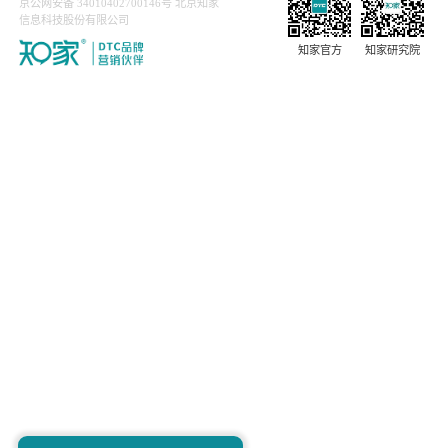
-6月通过饱和攻击，提高经销商矩阵曝光量，播放量达
5000+万；
-7月百城千店直播单日获取线索700+条，较平日提升7倍；
-8月开启线下驻场1V1辅导，驻场经销商获客能力提升10倍
+；
-9月开启CD级黑马小班专项辅导，经销商赋能后线索数提升
4倍；
-10月开启16周年活动激励，3天完成1000+条线索，较平时
提升3倍。