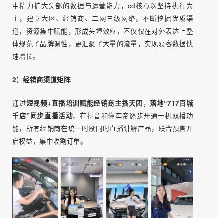
同进行万屏互联同时直播，将
「 获得更多声量，提高获客线
索」
作为最终导向。
1）授课培训
所有经销商根据课程规范，进行
直播时间、直播脚本、直播
内容、直播话术、直播节奏
的统一化执行，通过实操试播、
总结复盘、以陪带教的方式不断锻炼培训经销商的直播运营
能力。
围绕线索和曝光，头部重点解决留资“熟不熟练”的技巧，集
中精力扩大头部的数据与运营能力，cd核心以坚持执行为
主，建立大区、经销商、二网三级网络，不断挖掘优质渠
道，资源集中赋能，形成头埠效应，不仅仅在对外表达上整
体规范了品牌调性，更汇聚了大量的流量，实现获客数据快
速增长。