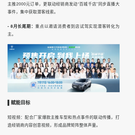
计图、功能卖点内容等。
- 6月盲订期：
6.11主推8.8元订单解锁粉丝权益，促进电商
小程序下订；6.18是直播狂欢夜，在6.11活动基础上叠加直
播抽奖活动。
- 7月大定期：
7月是盲订转大定过度月，7.17是预售活动，
主推2000元订单，更联动经销商发动“百城千店”同步直播大
事件，集中获取潜客线索。
- 8月长尾期：
重点以邀请消费者到店试驾实现潜客转化为
主。