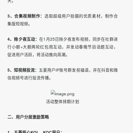
量；通过红包雨有效促进社群活跃，以低成本拉动用户好感
度。
▍传播与执行
一、活动运营阶段
1、活动准备：
策划视频征集与用户激励方案，准备图文、
海报、话术等用户沟通触点工具。
2、用户邀约与沟通：
通过企业微信群发触达用户，传递活
动内容并收集视频素材，同步联动五菱短视频IP账号发起在
线征集。征集节奏：重点用户沟通50人/天，素材回收100条/
天。