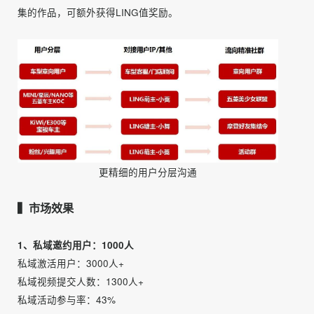
预计征集100条，激励规则：按投稿时间排序，前100名用户
可获得一定的五菱用户积分奖励（以下简称：LING值）。
2、五菱车友群用户、活跃用户与五菱内部员工：
预计征集400条，激励规则：（1）车友群群主激励：联动各
地车友群主，收集车友群中的视频素材，收集满10条、30条
和50条分别奖励不等LING值。（2）活跃用户激励：按投稿
时间排序，前400名用户可获得相应LING值奖励。
3、五菱外部粉丝用户：
预计征集500条，激励规则：（1）按规定要求，由五菱外部
粉丝自行带话题发布至社交媒体账号，根据实际发布时间进