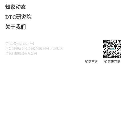
关于我们
知家DTC是中国领先的DTC营销公司，深耕社会化媒体领域9
年，致力于为汽车与快消行业提供营销服务，现已布局DTC
整合营销、社媒矩阵经营、汽车直播获客矩阵、用户关系经
营、经销商赋能、新品上市传播六大业务板块。至今，我们
已服务1000家以上知名品牌，被誉为“宝藏级供应商”。
自2020年来，知家基于“品-效-销”合一运营理念，通过搭建
共创团队创新合作模式，为五菱汽车完成53天1亿的整车直
播GMV，打响汽车行业现象级品牌战役，一举斩获超过60多
个权威广告公关大奖，在汽车直播获客、用户关系运营、社
会化媒体营销、互动营销、整合营销领域受到广泛认可。