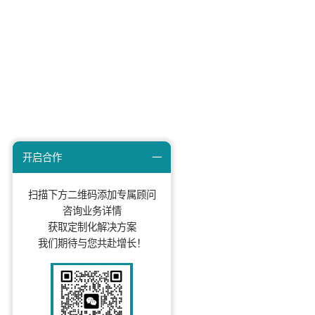
核心客户包括：五菱汽车、宝骏汽车、沃尔沃、MINI、奥
迪、凯迪拉克、名爵汽车、荣威汽车、极氪汽车、哪吒汽
车、飞凡汽车、海尔、蒙牛、泸州老窖、劲牌、真露、美
团、贵州茅台、公牛、特步、良品铺子、雀巢、POP
MART、VOSS等众多细分行业的知名品牌。
知家文化
知家动态
DTC研究院
关于我们
京ICP备 05012247号
京公网安备 34010402700146号 北京知家