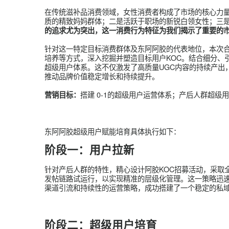
整合分散用户资源，构建全渠道超级用
合作愿景：
是对产品研发、用户增长、品牌建
超级用户KOC：
真实口碑扩大品牌影响力并推动业绩的持续增长。
在传统滋补品消费领域，女性消费者构成了市场的核
质的精致妈妈群体；二是活跃于职场的新锐白领女
的追求尤为突出，这一消费行为特征为我们揭示了
针对这一特定目标消费群体及东阿阿胶的代表地位
培养等方式，深入挖掘并塑造目标用户KOC。结
超级用户体系。这不仅激发了高质量UGC内容的
推动品牌价值稳定增长和持续提升。
搭建 0-1的超级用户运营体系；产后人
营销目标：
东阿阿胶超级用户赋能培育具体执行如下：
阶段一：
用户拉新