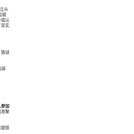
行传播能力摸底和
经销商赋能
上市直播
的目标受众。通过多
提升。
多平台直播
短视频营销运
抖音短视频运营
DTC整合营
的红人，逐步建立从
练营机制，全方位赋
的深度尊重和价值认
长期发展奠定了坚实
享、年货内容、猜谜
动、用户共创内容