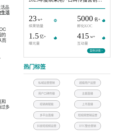
五菱缤果
者，致力于通过用户
2023年度缤果用户口碑传播营
成：一是注重生活品
事件
后女性对于精致生活
23
5000
w+
缤果销量
孵化KOC
内容共创、KOC
价值，构建稳固的
1.5
415
亿+
w+
好感与信任，从而
曝光量
互动量
案例
体系的模型基础。
热门标签
私域运营营销
超级用户运营
用户口碑传播
主题直播