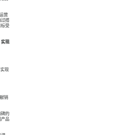
深入的数据分析与精
和行业趋势的敏锐洞
响力。
立体化的KOC互
。在这一过程中，通
一部分，进而实现
品牌持续认真倾听和
真正做到从用户角度
渠道的超级用户运营
户内容资产。通过搭
更精准地触达目标受