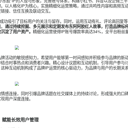
与产后阿胶需求高度契合的优质KOC进行内容共创合作，这些K
消费者认识到阿胶在产后恢复中的重要性。结合产后热门话题，如
产后食用场景曝光扩散。
用场景，全面凸显阿胶补益气血的核心产品优势，结合产后食疗的
全方位提升品牌影响力，加深消费者对产后阿胶的认知，也为品牌
同时，精准聚焦阿胶的食用方法、购买途径、效果体验及价格考量，
广大产后精准人群积极参与互动，有效增强品牌二次曝光度，助力
塑造“小东胶”IP的人设与形象，完善账号体系，构建小红书、抖音
找到品牌。以人格化IP为核心，实施精细化运营策略，通过共鸣性
户的深度链接、信任互换及联动交互。
热点话题，成功吸引了目标用户的关注与留存。同时，运用互动有礼
内容共创。
通过持续挖掘、多元展示和定期发布东阿阿胶红人故事
精细化运营使得IP账号爆款率高达34
栏目，有效沉淀了用户资产。