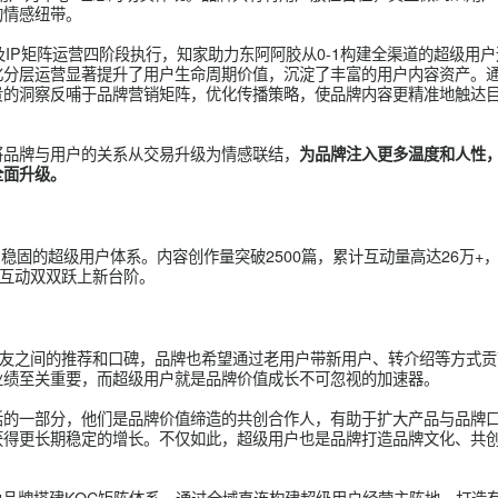
内容资源的优化与积累，实现了用户库和内容库的有效沉淀。通过
，准确把握了不同用户群体的特征与需求。同时，基于对用户兴趣
营销和内容创作提供了有力支撑，进一步提升了运营效果和品牌影
度探索运营活动新范式
育过程中，
创新融合线上社群运营与线下私享会模式，构建全方位、
满活力、互动频繁的社群氛围，同时打造健康、可持续的用户生态
化用户与品牌之间的情感连接，使品牌成为KOC生活中不可或缺的
交互。通过精细化的培养运营策略，确保用户的每一个声音都能被
胶“以用户为中心”理念的切实体现。品牌只有将用户放在首位，
而深厚的情感纽带。
合作以及IP矩阵运营四阶段执行，知家助力东阿阿胶从0-1构建全
过精细化分层运营显著提升了用户生命周期价值，沉淀了丰富的用
这些宝贵的洞察反哺于品牌营销矩阵，优化传播策略，使品牌内容