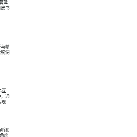
参与品牌的新动作和
引导用户参与讨论、
用户的长期关系发展
形成强大的口碑效
户运营体系，显著延
白皮书》，该白皮书
。