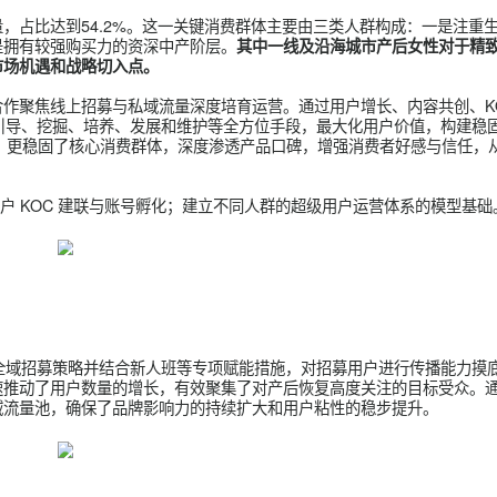
户运营体系，打造滋补行业标杆品牌。
设、商业盈利起着举足轻重作用的关键少数群体。KOC作为传播
心力量，占比达到54.2%。这一关键消费群体主要由三类人群构
性；三是拥有较强购买力的资深中产阶层。
其中一线及沿海城市产
重要的市场机遇和战略切入点。
，本次合作聚焦线上招募与私域流量深度培育运营。通过用户增长、
合细分、引导、挖掘、培养、发展和维护等全方位手段，最大化用户
持续产出，更稳固了核心消费群体，深度渗透产品口碑，增强消费者
群超级用户 KOC 建联与账号孵化；建立不同人群的超级用户运营