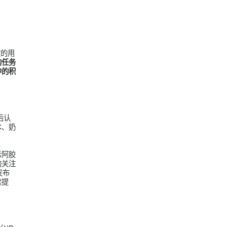
请精准用户红人参加
等热点话题，精准聚
这种情感上的深度链
诚度、高真实度的用
度。
从轻量级的任务
户在品牌生态中的积