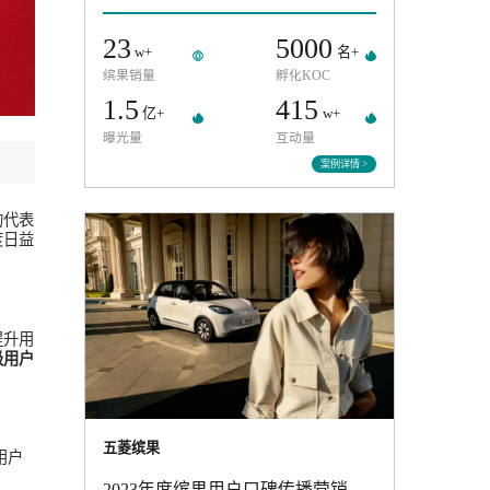
2023年度缤果用户口碑传播营
事件
23
5000
w+
缤果销量
孵化KOC
1.5
415
亿+
w+
曝光量
互动量
案例
为传统滋补品的代表
和体验的关注度日益
。
圈层文化，并提升用
产品热爱的超级用户