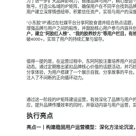
为了更好的构筑起品效合一的营销新生态，我们筛选
知误区，提供实用的产后恢复资讯，从心智上引导
爸的产后陪伴、以及产后自我关爱等等，提升阿胶
通过联合共创，运用爆款内容公式和打造多元化应
的多样化食用方法，实现产品与创意的深度融合，
和认可，进一步巩固阿胶在产后恢复市场的地位。
内容与反馈提问以及产后恢复话题深度绑定，吸引
升。
阶段四：
IP矩阵运营
为了进一步扩大品牌影响力，链接品牌与用户，精心
账号，打造公私域的IP矩阵，确保用户在不同平台
用户建立深厚情感纽带，积累信任资产，实现与用
“小东胶”IP通过在社媒平台分享阿胶食谱并结合
增强品牌与用户之间的粘性，并鼓励核心用户参与
户，建立“阿胶红人榜”、“我的胶养妙方”等用户
破4000+，实现了用户的持续汇聚与留存。