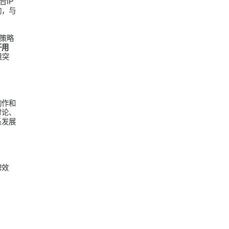
OC通过消除产后认
婆媳相处的艺术、奶
实际案例，展示阿胶
赢得了更广泛的关注
通过将KOC发布
品牌影响力持续提
以及企微三平台IP
内容和高频互动，与
、评论高回复等策略
，打造品牌标杆用
%，全平台粉丝量突