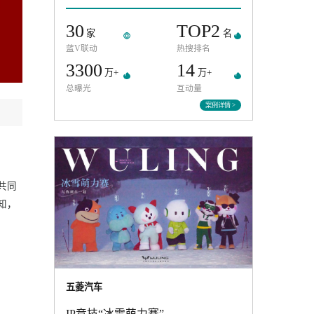
过年这样装才有效
30
TOP
家
蓝V联动
热搜排名
3300
14
万+
万+
总曝光
互动量
案例
一起，联合央视共同
牌车企的传统认知，