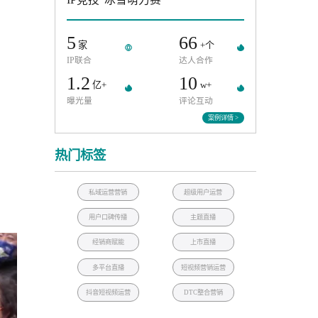
五菱汽车
IP竞技“冰雪萌力赛”
5
66
家
+个
IP联合
达人合作
1.2
10
亿+
w+
曝光量
评论互动
案例
热门标签
私域运营营销
超级用户运营
用户口碑传播
主题直播