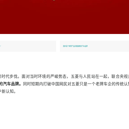
要什么，五菱就造什么”
国内首个跨界产品亮相春晚的汽车品牌
牌营销紧跟时代步伐。面对当时环境的严峻势态，五菱与人民站在
亮相春晚的汽车品牌。
同时短期内打破中国网民对五菱只是一个老
植入用户新认知。