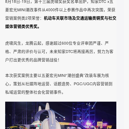
8月18日-19日，第十三届虎啸奖获奖名单出炉，知家DTC x五
菱宏光MINI潮改事件从4000件以上参赛作品中再次突围，荣获
营销案例类2项荣誉：
机动车关联市场及交通运输类铜奖与社
媒体营销类优秀奖。
虎啸风生，龙腾云起，感谢超过600位专业评审团严谨、严
格、严肃的评价与认可，未来知家DTC将再接再厉，努力为客
户打出更优秀的品牌营销战役！
本次获奖案例主要以五菱宏光MINI“潮创盛典”改装车展为核
心，策划从社媒阵地运营、话题造势、PGC/UGC内容营销到
私域运营的整体社会化营销事件。