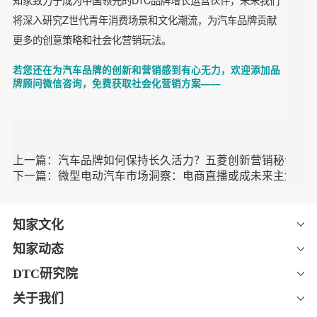
字营销大赛（社会化营销 银奖）、第8届TMA移动营销大奖
（互动体验类 银奖），
加上本次两项荣誉共夺得6项广告行业
，
这足以证明知家DTC在汽车行业社会化营销领域已获得
大奖
业内广泛认可。
虎啸奖是中国品牌营销数字化领域最具专业影响力的综合性奖
项，由中国商务广告协会数字营销专业委员会指导，奉行“做行
业的建设者” 这一宗旨，为行业遴选和记录年度优质案例。
知家致力于成为中国领先的DTC品牌增长运营伙伴，未来我们
将深入研究Z世代青年消费场景和文化潮流，为汽车品牌贡献
更多的创意策略和社会化营销玩法。
若您还在为汽车品牌的创新和营销感到有心无力，欢迎添加品
牌顾问微信咨询，免费获取社会化营销方案——