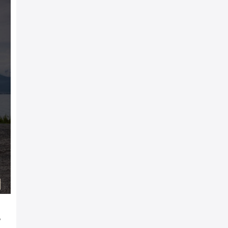
兴趣圈社交影响力，
的数据搜集。
递全新荣威RX9