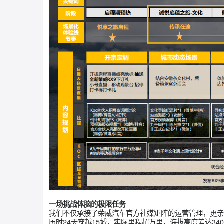
SUV的细分品类认知和RX9产品认知；
2、品牌声量：借助“双微一红一抖”，用临近国
扩大A1流量规模并激发A2人群的点击；
3、线索收割：通过抖音直播、经销商和UGC内容
4、测试平台：0-1搭建并培育短视频达人号，
5、传播阵地：荣威品牌官方短视频号/直播间/小
6、传播方向：通过文化传承、特色美食、民族风
舒享实力。