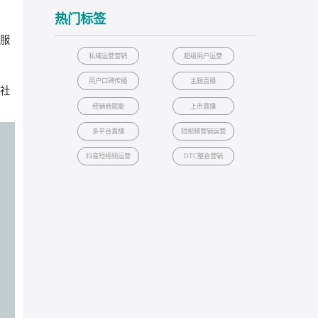
15000
5-10
个
九千里”的自驾大
用户沉淀
社群活跃
+
潜客线索；此外，
70
%
才正式上市该车，
粉丝留存
案例
热门标签
全链路整合营销服
私域运营营销
超级用户运营
用户口碑传播
主题直播
种旅行场景，为社
经销商赋能
上市直播
多平台直播
短视频营销运
抖音短视频运营
DTC整合营