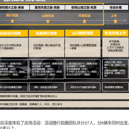
庆节的话题激发用户对旅行的期待，借助旅行垂类KOL发声，通过
，深度影响A3-A4人群的留咨行动，进而完成第一批核心消费者
再根据账号人设和内容定位，软性植入产品卖点。
红书/微信公众号/微博、新创短视频达人号。
情、秀丽山水等大型打卡现场，分场景、分阶段测试车辆性能，传