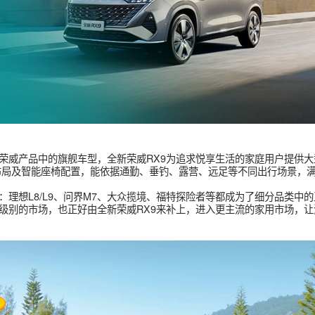
亮相。作为荣威产品中的旗舰车型，全新荣威RX9为追求悦享生活的
活空间布局及智能座椅配置，能依据通勤、垂钓、露营、远足等不
家庭市场：理想L8/L9、问界M7、大众揽境、福特探险者等都成为
，20万级别的市场，也正好由全新荣威RX9来补上，进入更主流