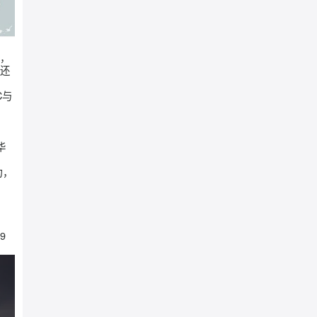
热门文旅打卡地，
自驾路线，同时还
素材，为PGC与
自驾场景下对豪华