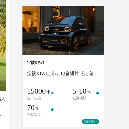
3
500
TOP
万
社媒排名
用户粉丝
案例
宝骏KIWI
宝骏KIWI上市，电音短片《走
你》获奖