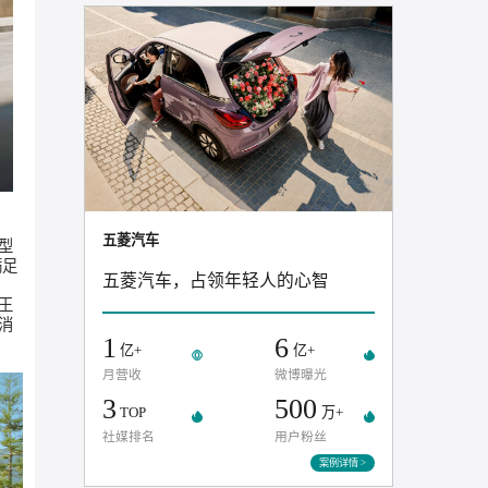
推荐案例
五菱汽车
家庭用户提供大型
同出行场景，满足
五菱汽车，占领年轻人的心智
了细分品类中的王
的家用市场，让消
1
6
亿+
亿+
月营收
微博曝光