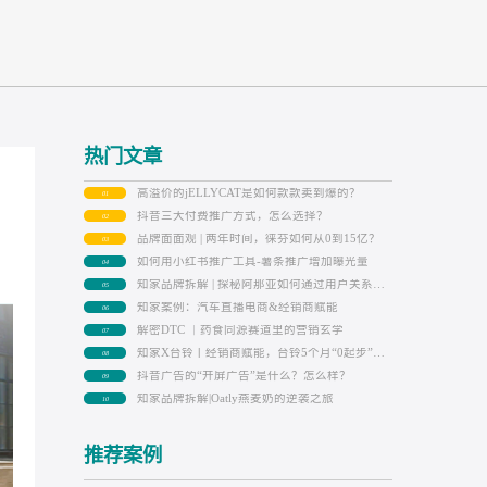
热门文章
高溢价的jELLYCAT是如何款款卖到爆
01
抖音三大付费推广方式，怎么选择？
02
品牌面面观 | 两年时间，徕芬如何从0到
03
如何用小红书推广工具-薯条推广增加
04
05
知家案例：汽车直播电商&经销商赋能
06
解密DTC ｜药食同源赛道里的营销玄
07
08
抖音广告的“开屏广告”是什么？怎么样
09
知家品牌拆解|Oatly燕麦奶的逆袭之旅
10