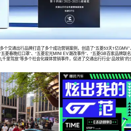
台铃等多个交通出行品牌打造了多个成功营销案例，创造了“五菱53
，以及“五菱春晚红口罩”、“五菱宏光MINI EV潮改事件”、“五菱
“荣威RX9九千里驾旅”等多个社会化媒体营销事件，促进了交通出行行