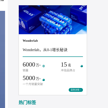
出行行业年度营销
81
52
%+
%+
CPA3降低
CPM成本
指导举办。
本次知
案例
力已经日趋成熟化
Wonderlab
Wonderlab，从0-1增长秘诀
6000
15
万+
名
销量
冲泡品牌占