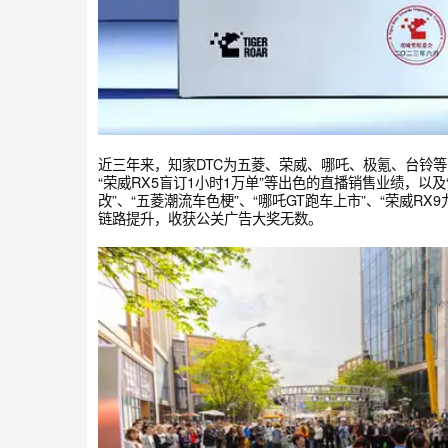
近三年来，知家DTC为五菱、荣威、哪吒、极氪、
“荣威RX5盲订1小时1万单”等出色的直播销售业绩
改”、“五菱潮流车色梗”、“哪吒GT跑车上市”、
链路提升，收获公关广告大奖无数。