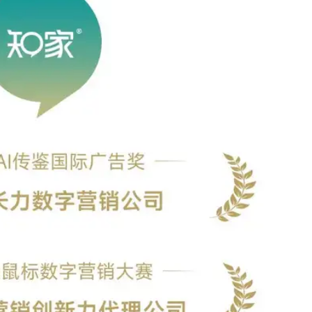
：老带新转介绍、口碑种草、KOC培育、汽车后市场等。
过管理品牌的社会化媒体矩阵资产，承接陌生访客、搜索型消费者
，建立公众沟通阵地，进行常态化运营，用源源不断的内容讲述品
不同客户的个性化需要，深度陪伴一款车系或车型从上市走到长红
，欢迎关注公众号「
」了解更多汽车营销案例，诚邀您与
知家DTC