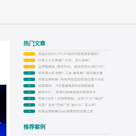
热门文章
高溢价的jELLYCAT是如何款款卖到爆
01
抖音三大付费推广方式，怎么选择？
02
品牌面面观 | 两年时间，徕芬如何从0到
03
如何用小红书推广工具-薯条推广增加
04
05
知家案例：汽车直播电商&经销商赋能
06
解密DTC ｜药食同源赛道里的营销玄
07
08
抖音广告的“开屏广告”是什么？怎么样
09
知家品牌拆解|Oatly燕麦奶的逆袭之旅
10