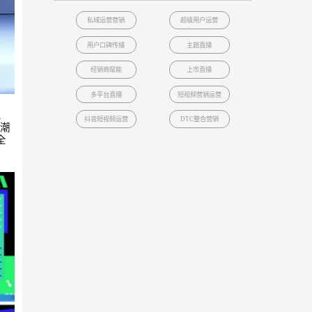
5000
万+
一个月销量突破
案例
热门标签
私域运营营销
超级用户运营
用户口碑传播
主题直播
经销商赋能
上市直播
多平台直播
短视频营销运
天1亿GMV”、
抖音短视频运营
DTC整合营
GB百家品牌联名潮
业“品效销”的全