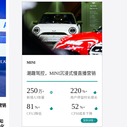
推荐案例
MINI
潮趣驾控，MINI沉浸式慢直播
250
220
万+
%+
新增A3体量
用户停留时