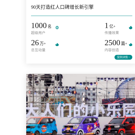
东阿阿胶
90天打造红人口碑增长新引擎
1000
1
名
亿+
超级用户
传播效果
26
2500
万+
总互动量
内容创造
案例