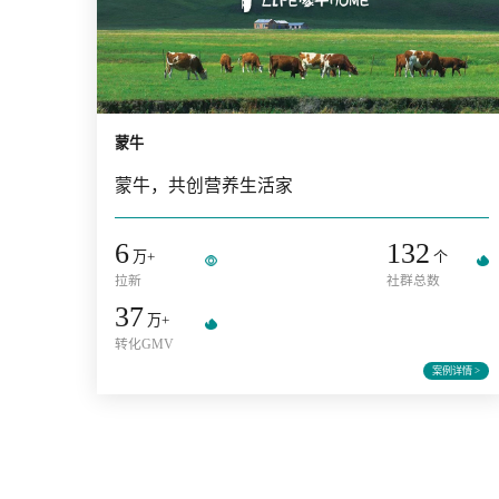
蒙牛
蒙牛，共创营养生活家
6
132
万+
个
拉新
社群总数