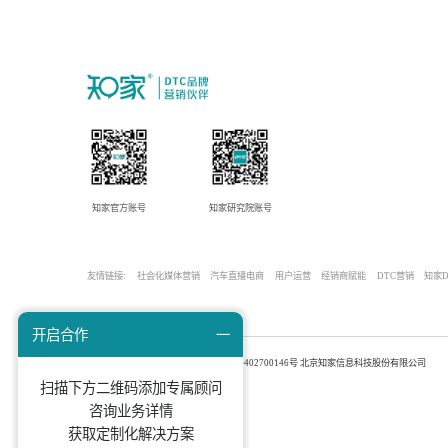
37
万+
转化GMV
案例
知家官方账号
知家研究院账号