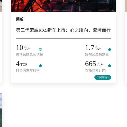
荣威
第三代荣威RX5新车上市：心之所向，澎
10
1.7
+
亿+
亿+
微博话题总阅读量
短视频总
4
665
+
TOP
万
抖音汽车排行榜
直播间累计
详情 >
案例