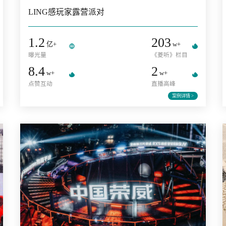
五菱汽车
LING感玩家露营派对
1.2
203
亿+
w+
曝光量
《菱听》
8.4
2
篇+
w+
w+
点赞互动
直播高峰
详情 >
案例