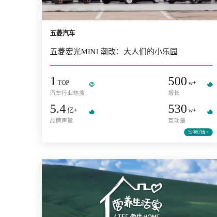
五菱汽车
五菱宏光MINI 潮改：大人们的小乐园
1
500
TOP
w
汽车行业热搜
增长
5.4
530
亿+
w
品牌声量
互动量
案例