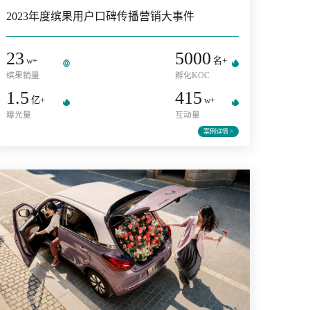
五菱缤果
2023年度缤果用户口碑传播营销大事件
23
5000
w+
栏目
缤果销量
孵化KOC
1.5
415
亿+
w+
曝光量
互动量
详情 >
案例