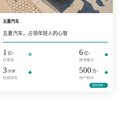
五菱汽车
五菱汽车，占领年轻人的心智
湃而行
1
6
亿+
亿+
月营收
微博曝光
播放量
3
500
TOP
万
+
社媒排名
用户粉丝
PV
案例
详情 >