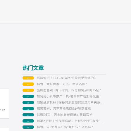
热门文章
高溢价的jELLYCAT是如何款款卖到爆
01
抖音三大付费推广方式，怎么选择？
02
品牌面面观 | 两年时间，徕芬如何从0到
03
如何用小红书推广工具-薯条推广增加
04
05
知家案例：汽车直播电商&经销商赋能
06
2026.05.22
解密DTC ｜药食同源赛道里的营销玄
07