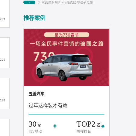
08
抖音广告的“开屏广告”是什么？怎么样
09
知家品牌拆解|Oatly燕麦奶的逆袭之旅
10
推荐案例
2025.12.31
2025.12.22
力
五菱汽车
2025.12.02
过年这样装才有效