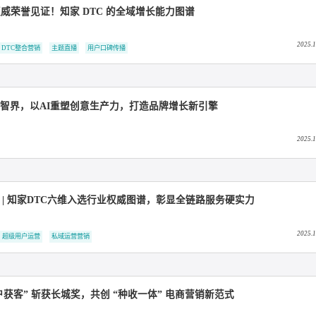
80 + 权威荣誉见证！知家 DTC 的全域增长能力图谱
直播电商
DTC整合营销
主题直播
用户口碑传播
TC携手智界，以AI重塑创意生产力，打造品牌增长新引擎
销未来 | 知家DTC六维入选行业权威图谱，彰显全链路服务硬实
C整合营销
超级用户运营
私域运营营销