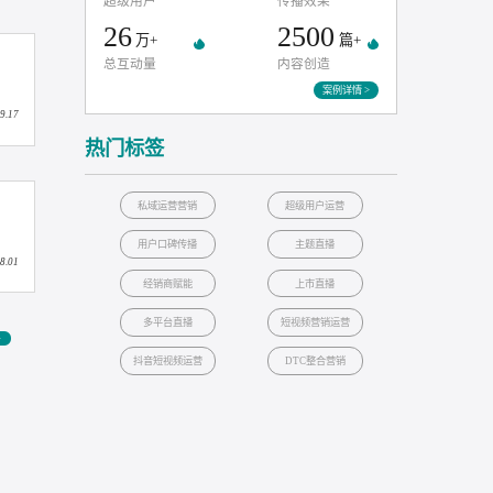
东阿阿胶
90天打造红人口碑增长新引擎
1000
1
2025.10.31
名
亿+
超级用户
传播效果
26
2500
万+
升级
总互动量
内容创造
案例
2025.09.17
热门标签
私域运营营销
超级用户运营
际大赏实战金奖！
用户口碑传播
主题直播
2025.08.01
经销商赋能
上市直播