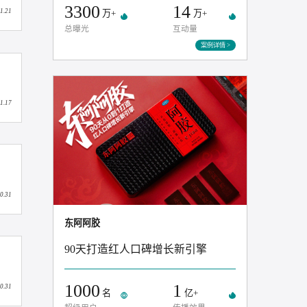
30
TOP
家
蓝V联动
热搜排名
3300
14
2025.11.21
万+
万+
总曝光
互动量
案例
2025.11.17
2025.10.31