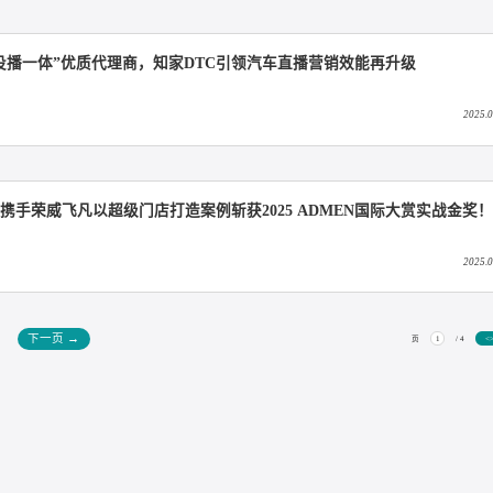
C携沃尔沃直播案例，斩获中国广告节双料金奖
主题直播
行业“投播一体”优质代理商，知家DTC引领汽车直播营销效能再
家DTC携手荣威飞凡以超级门店打造案例斩获2025 ADMEN国