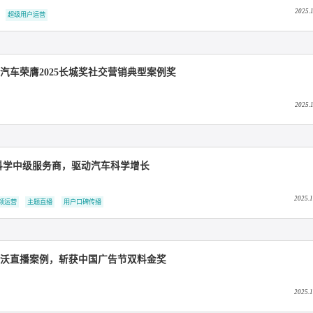
 “超级用户获客” 斩获长城奖，共创 “种收一体” 电商营销新范式
户口碑传播
超级用户运营
携手智界汽车荣膺2025长城奖社交营销典型案例奖
量营销科学中级服务商，驱动汽车科学增长
抖音短视频运营
主题直播
用户口碑传播