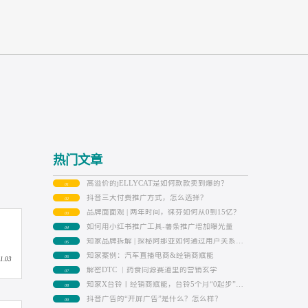
热门文章
高溢价的jELLYCAT是如何款款卖到爆
01
抖音三大付费推广方式，怎么选择？
02
品牌面面观 | 两年时间，徕芬如何从0到
03
如何用小红书推广工具-薯条推广增加
04
05
知家案例：汽车直播电商&经销商赋能
06
2025.11.03
解密DTC ｜药食同源赛道里的营销玄
07