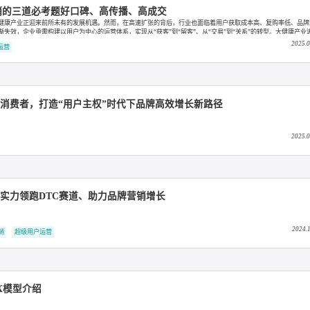
用户营销的三道必考题好口碑、高传播、高成交
醒，中国大健康产业正迎来前所未有的发展机遇。然而，在高速扩张的背后，行业也面临着用户获取成
动模式逐渐失效，企业亟需构建以用户为中心的运营体系，实现从“获客”到“留客”、从“交易”到“关
的代名词，而是品牌长期增长的核心资产。
超级用户运营
品牌直面消费者，打造“用户主权”时代下品牌高效增长新路径
C研究院实力领跑DTC赛道、助力品牌营销增长
DTC整合营销
超级用户运营