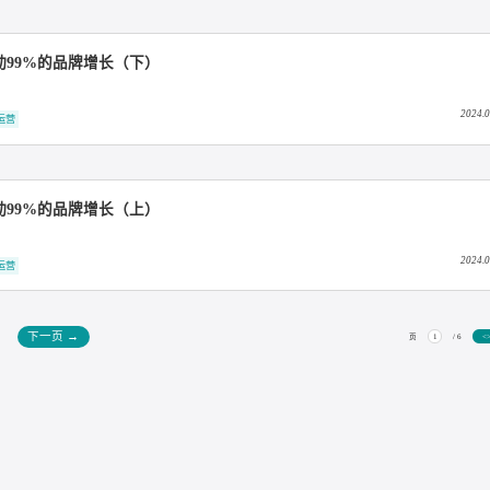
能，台铃5个月“0起步”打造抖音品销增长新链路
户，撬动99%的品牌增长（下）
超级用户运营
户，撬动99%的品牌增长（上）
超级用户运营