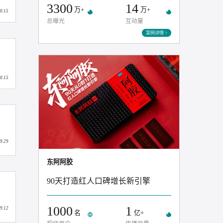
30
TOP
家
蓝V联动
热搜排名
3300
14
万+
万+
2024.10.15
总曝光
互动量
案例
2024.10.15
2024.09.29