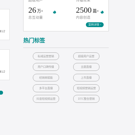
东阿阿胶
90天打造红人口碑增长新引擎
1000
1
2024.09.12
名
亿+
超级用户
传播效果
26
2500
万+
总互动量
内容创造
案例
2024.08.12
热门标签
私域运营营销
超级用户运营
用户口碑传播
主题直播
2024.08.12
经销商赋能
上市直播