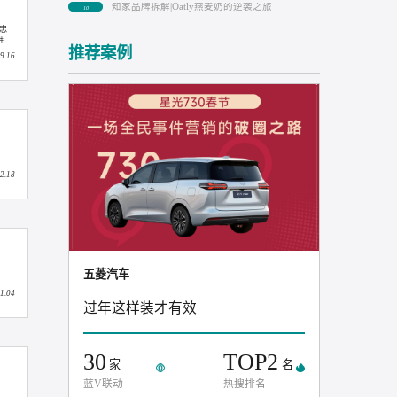
08
抖音广告的“开屏广告”是什么？怎么样
09
知家品牌拆解|Oatly燕麦奶的逆袭之旅
10
本高、复购率低、品牌忠
系”的转型。大健康产业进入
推荐案例
2025.09.16
2025.02.18
五菱汽车
2024.11.04
过年这样装才有效