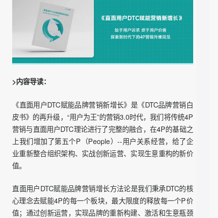
知家DTC研究院基于对当下食品饮料行业营销趋势及未来发
展的研究与探索，结合知家DTC丰富的实战经验首发《食品
饮料行业DTC营销白皮书》，内容重点分成了四个部分：现
阶段食品饮料行业的市场发展观测，消费者购买决策态度，
品牌营销面临的挑战及知家DTC如何思考食品饮料行业营销
的破局之法。
我们为企业提供可参考、可实践、可迭代的营销解决方案，
希望通过该白皮书，更多食品饮料品牌能看到未来全域营销
的价值、用户关系经营在战略制定中的重要性、如何破解私
域运营的困局......帮助更多企业破圈、立圈，找到长效的发
展方向，最终实现有价值的营销投入与产出。