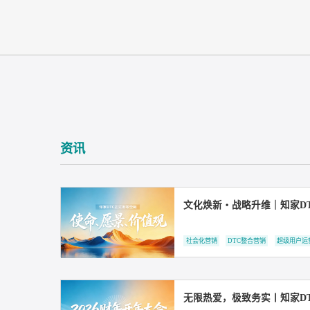
资讯
文化焕新・战略升维｜
社会化营销
DTC整合营销