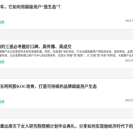
到一构建五菱超级用户团购获客体系，开启用户带货先河！
超级用户运营
不再只造车，它如何用超级用户“造生态”？
超级用户运营
用户营销的三道必考题好口碑、高传播、高成交
醒，中国大健康产业正迎来前所未有的发展机遇。然而，在高速扩张的背后，行业也面临着用户获取成
动模式逐渐失效，企业亟需构建以用户为中心的运营体系，实现从“获客”到“留客”、从“交易”到“关
的代名词，而是品牌长期增长的核心资产。
超级用户运营