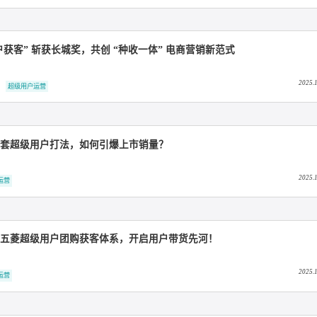
销未来 | 知家DTC六维入选行业权威图谱，彰显全链路服务硬实
C整合营销
超级用户运营
私域运营营销
 “超级用户获客” 斩获长城奖，共创 “种收一体” 电商营销新范式
户口碑传播
超级用户运营
缤果：一套超级用户打法，如何引爆上市销量？
超级用户运营