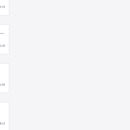
2025.05.23
知家DTC创始人牟家和女士受邀出席天下女人研究院梧桐计划毕业典礼，分享如何实现她经济时代下的品牌爆发力
2025.03.19
正式揭晓丨知家DTC创始人牟家和出席玩具和婴童用品创新发展大会：探讨用户时代下品牌增长新路径，如何让“用户”变“拥护”？
2025.02.20