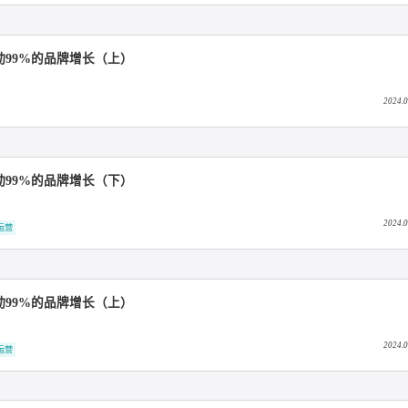
C研究院实力领跑DTC赛道、助力品牌营销增长
DTC整合营销
超级用户运营
户，撬动99%的品牌增长（下）
户，撬动99%的品牌增长（上）