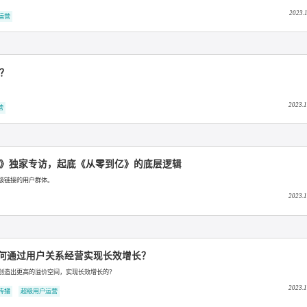
光MINI 潮改营销大事件
超级用户运营
老窖挚友精品访谈影像IP《酒客秀》
用户口碑传播
超级用户运营
C才是大未来
式攻击+更多可能性，KOC更具心价比。
超级用户运营