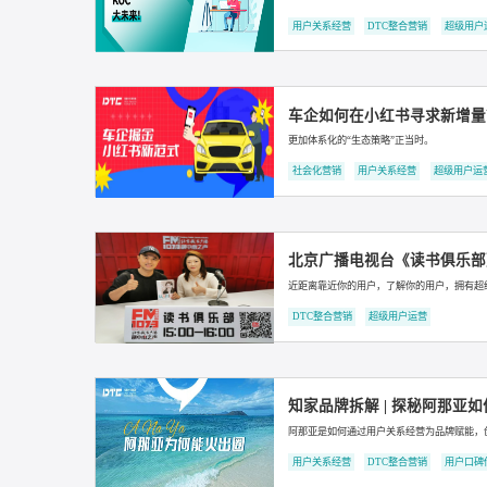
知家DTC案例丨五菱宏
社会化营销
用户关系经营
知家DTC案例丨泸州
社会化营销
DTC整合营销
超头主播频翻车，KO
渠道、兴趣优势+强心智种草+饱和
用户关系经营
DTC整合营销