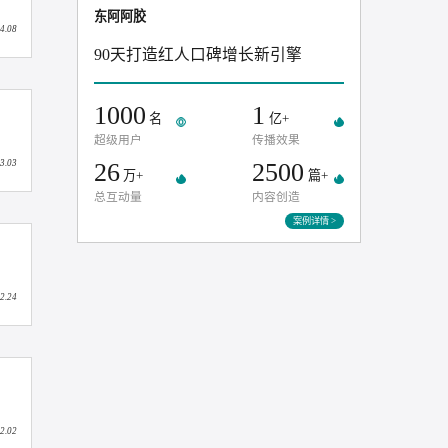
无限热爱，极致务实丨知家DTC《2026新财年开年大会暨2025财年表彰大会》圆满结束，正式启航2026新财年！
东阿阿胶
2026.04.08
90天打造红人口碑增长新引擎
1000
1
名
亿+
超级用户
传播效果
26
2500
2026.03.03
万+
总互动量
内容创造
案例
2026.02.24