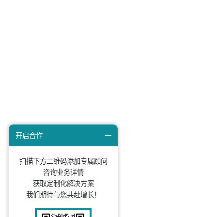
上一篇：超越边界，探索营销无限可能，知家携手五菱用户口
下一篇：小红书获客：可能是24年投入轻盈、回报最
知家文化
知家动态
DTC研究院
关于我们