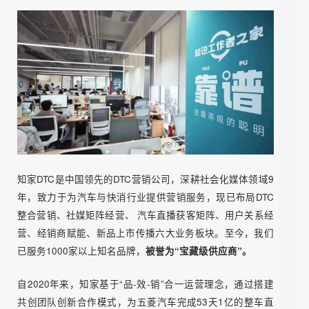
牌提供专业营销增长服务。4年时间陪跑五菱汽车完成DTC品
牌转型、新媒体矩阵建设，与五菱共创电商直播团队在汽车
线上营销取得重大突破，2021年双十一打造53天销售1个亿
的汽车线上整车销售经典案例，从此开启了汽车行业线上卖
车的时代。
牟家和的卓越贡献获得了业界的高度认可，是艾菲奖、虎啸
奖、金鼠标等国际广告公关奖项资深评委。近年来，她积极
推动DTC理论的本土化实践进程，在2022年荣获“年度数字营
销创新力人物”、“年度杰出数字营销人物”、“年度卓越贡献人
物”等多项个人荣誉。
2023年初，牟家和推出中国首个DTC
通识读本《从零到亿》。
展望未来，牟家和女士坚信中国设计和中国制造的品牌和产
品将大放异彩，走向世界舞台。她将继续带领团队深耕DTC
新营销领域，帮助更多中国企业在全球市场布局，推动中国