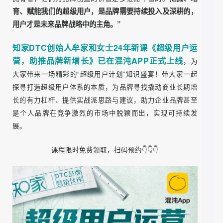
她曾说，“当下品牌极其重要的阵地是获取与巩固消费者的
「心智场域」。超级用户不仅是产品的喜爱者，也是口碑营
销内容的生产者，更是未来企业产品创新的共创者，品牌的
挖掘、培
拥有者，他们为品牌创造的价值是多维而丰富的。
育、赋能我们的超级用户，是品牌需要持续投入及深耕的，
用户才是未来品牌战略中的主角。”
知家DTC创始人牟家和女士24年新课《超级用户运
营，助推品牌新增长》已在混沌APP正式上线
，
为
大家带来一场精彩的“超级用户计划”知识盛宴！带大家一起
探寻打造超级用户体系的本质，为品牌寻找撬动商业长期增
长的有力杠杆、提供实战派思路与建议，助力企业品牌甚至
是个人品牌在竞争激烈的市场中脱颖而出，实现可持续发
展。
课程限时免费领取，扫码预约👇👇👇