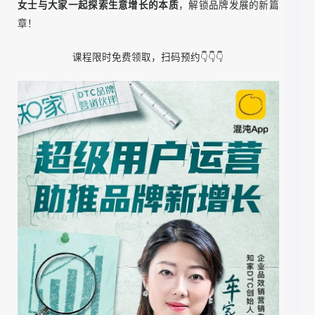
用户运营思维，帮助品牌直连用户，
掌握在DTC时代下，如
何通过与超级用户建立互利共赢共成长的社交关系，持续提
升品牌价值和市场竞争力实现品牌“营+销”。
更有
深度分享与剖析的知家X五菱汽车共创超级用户体系的
实战经验，
告诉大家如何通过搭建“超级用户”体系开启品牌
新增长，助力品牌实现“从零到亿”持续增长！不论你是品牌
创始人、市场营销人员还是产品经理，只要你有志于品牌增
长，这场分享就是
开启用户时代品牌增长的金钥匙！
欢迎感兴趣的朋友领取课程一起学习，免费名额有限，先到
先得，让我们一起蓄力，让品牌获得增长新活力！让
牟家和
女士与大家一起探索生意增长的本质
，解锁品牌发展的新篇
章！
课程限时免费领取，扫码预约👇👇👇