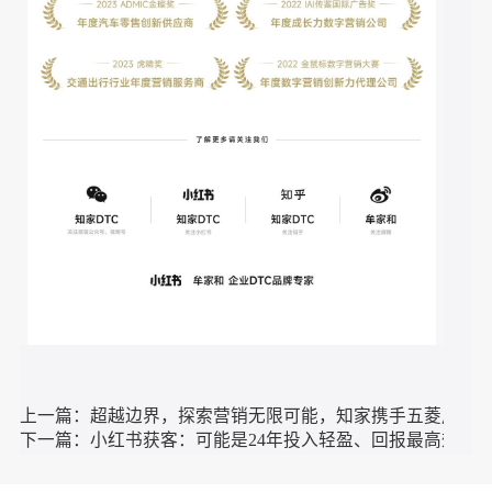
营、经销商赋能、新品上市传播六大业务板块。至今，我们
已服务1000家以上知名品牌，
被誉为“宝藏级供应商”。
自2020年来，知家基于“品-效-销”合一运营理念，通过搭建
共创团队创新合作模式，为五菱汽车完成53天1亿的整车直
播GMV，打响汽车行业现象级品牌战役，一举斩获超过60多
个权威广告公关大奖，在用户关系运营、社会化媒体营销、
互动营销、整合营销领域受到广泛认可。
核心客户包括：五菱、宝骏、沃尔沃、宝马、奥迪、凯迪拉
克、名爵、荣威、极氪、哪吒、飞凡、海尔、蒙牛、泸州老
窖、劲牌、真露、美团、贵州茅台、公牛、特步、良品铺
子、雀巢、POP MART、VOSS等众多细分行业的知名品
牌。